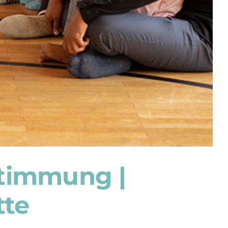
stimmung |
tte